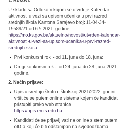
1. Rokovi:
U skladu sa Odlukom kojom se utvrđuje Kalendar
aktivnosti u vezi sa upisom učenika u prvi razred
srednjih škola Kantona Sarajevo broj: 11-04-34-
19589/21 od 6.5.2021. godine
https://mo.ks.gov.ba/aktuelno/novosti/utvrden-kalendar-
aktivnosti-u-vezi-sa-upisom-ucenika-u-prvi-razred-
srednjih-skola
Prvi konkursni rok - od 11. juna do 18. juna;
Drugi konkursni rok - od 24. juna do 28. juna 2021.
godine.
2. Način prijave:
Upis u srednju školu u školskoj 2021/2022. godini
vršit će se putem online sistema kojem će kandidati
pristupiti preko web stranice
https://upis.emis.edu.ba
.
Kandidati će se prijavljivati na online sistem putem
oID-a koji će biti odštampan na svjedodžbama