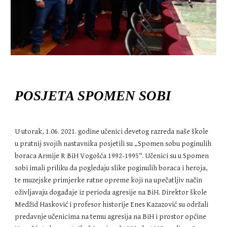
POSJETA SPOMEN SOBI
U utorak, 1.06. 2021. godine učenici devetog razreda naše škole
u pratnij svojih nastavnika posjetili su „Spomen sobu poginulih
boraca Armije R BiH Vogošća 1992-1995“. Učenici su u Spomen
sobi imali priliku da pogledaju slike poginulih boraca i heroja,
te muzejske primjerke ratne opreme koji na upečatljiv način
oživljavaju događaje iz perioda agresije na BiH. Direktor škole
Medžid Hasković i profesor historije Enes Kazazović su održali
predavnje učenicima na temu agresija na BiH i prostor općine