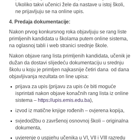
Ukoliko takvi učenici žele da nastave u istoj školi,
ne prijavljuju se na online upis.
4. Predaja dokumentacije:
Nakon prvog konkursnog roka objavljuju se rang liste
primljenih kandidata u školama putem online sistema,
na oglasnoj tabli i web stranici srednje škole.
Nakon objave rang lista primljenih kandidata, učenik je
dužan da dostavi slijedeću dokumentaciju u srednju
školu u koju je primljen najkasnije četiri dana od dana
objavljivanja rezultata on line upisa:
prijava za upis (prijavu za upis će biti moguće
isprintati nakon objave konačnih rang lista iz online
sistema –
https://upis.emis.edu.ba
),
izvod iz matične knjige rođenih – ovjerena kopija,
svjedodžbu o završenoj osnovnoj školi – originalna
dokumenta,
uvjerenje o uspjehu učenika u VI, VII i VIII razredu