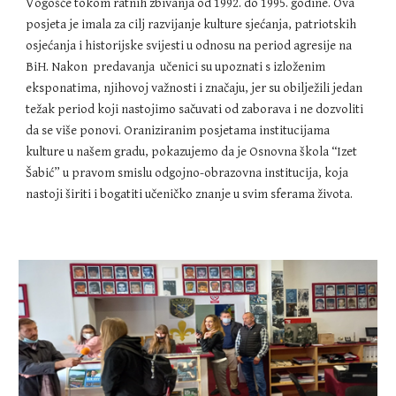
Vogošće tokom ratnih zbivanja od 1992. do 1995. godine. Ova
posjeta je imala za cilj razvijanje kulture sjećanja, patriotskih
osjećanja i historijske svijesti u odnosu na period agresije na
BiH. Nakon predavanja učenici su upoznati s izloženim
eksponatima, njihovoj važnosti i značaju, jer su obilježili jedan
težak period koji nastojimo sačuvati od zaborava i ne dozvoliti
da se više ponovi. Oraniziranim posjetama institucijama
kulture u našem gradu, pokazujemo da je Osnovna škola “Izet
Šabić” u pravom smislu odgojno-obrazovna institucija, koja
nastoji širiti i bogatiti učeničko znanje u svim sferama života.