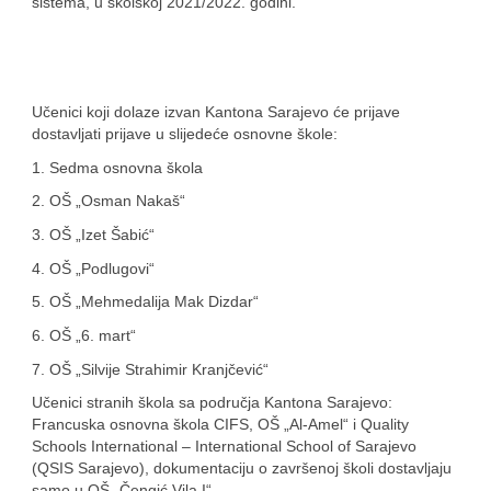
sistema, u školskoj 2021/2022. godini.
Učenici koji dolaze izvan Kantona Sarajevo će prijave
dostavljati prijave u slijedeće osnovne škole:
1. Sedma osnovna škola
2. OŠ „Osman Nakaš“
3. OŠ „Izet Šabić“
4. OŠ „Podlugovi“
5. OŠ „Mehmedalija Mak Dizdar“
6. OŠ „6. mart“
7. OŠ „Silvije Strahimir Kranjčević“
Učenici stranih škola sa područja Kantona Sarajevo:
Francuska osnovna škola CIFS, OŠ „Al-Amel“ i Quality
Schools International – International School of Sarajevo
(QSIS Sarajevo), dokumentaciju o završenoj školi dostavljaju
samo u OŠ „Čengić Vila I“.