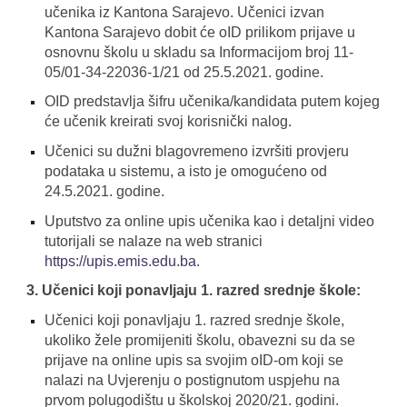
učenika iz Kantona Sarajevo. Učenici izvan
Kantona Sarajevo dobit će oID prilikom prijave u
osnovnu školu u skladu sa Informacijom broj 11-
05/01-34-22036-1/21 od 25.5.2021. godine.
OID predstavlja šifru učenika/kandidata putem kojeg
će učenik kreirati svoj korisnički nalog.
Učenici su dužni blagovremeno izvršiti provjeru
podataka u sistemu, a isto je omogućeno od
24.5.2021. godine.
Uputstvo za online upis učenika kao i detaljni video
tutorijali se nalaze na web stranici
https://upis.emis.edu.ba
.
3. Učenici koji ponavljaju 1. razred srednje škole:
Učenici koji ponavljaju 1. razred srednje škole,
ukoliko žele promijeniti školu, obavezni su da se
prijave na online upis sa svojim oID-om koji se
nalazi na Uvjerenju o postignutom uspjehu na
prvom polugodištu u školskoj 2020/21. godini.