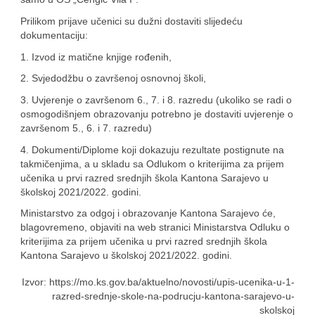
Prilikom prijave učenici su dužni dostaviti slijedeću
dokumentaciju:
1. Izvod iz matične knjige rođenih,
2. Svjedodžbu o završenoj osnovnoj školi,
3. Uvjerenje o završenom 6., 7. i 8. razredu (ukoliko se radi o
osmogodišnjem obrazovanju potrebno je dostaviti uvjerenje o
završenom 5., 6. i 7. razredu)
4. Dokumenti/Diplome koji dokazuju rezultate postignute na
takmičenjima, a u skladu sa Odlukom o kriterijima za prijem
učenika u prvi razred srednjih škola Kantona Sarajevo u
školskoj 2021/2022. godini.
Ministarstvo za odgoj i obrazovanje Kantona Sarajevo će,
blagovremeno, objaviti na web stranici Ministarstva Odluku o
kriterijima za prijem učenika u prvi razred srednjih škola
Kantona Sarajevo u školskoj 2021/2022. godini.
Izvor: https://mo.ks.gov.ba/aktuelno/novosti/upis-ucenika-u-1-
razred-srednje-skole-na-podrucju-kantona-sarajevo-u-
skolskoj